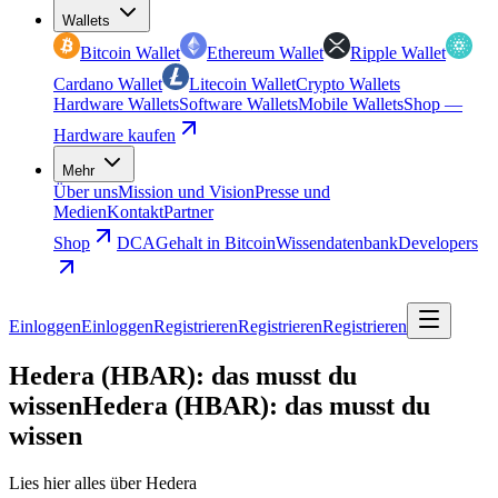
Wallets
Bitcoin Wallet
Ethereum Wallet
Ripple Wallet
Cardano Wallet
Litecoin Wallet
Crypto Wallets
Hardware Wallets
Software Wallets
Mobile Wallets
Shop —
Hardware kaufen
Mehr
Über uns
Mission und Vision
Presse und
Medien
Kontakt
Partner
Shop
DCA
Gehalt in Bitcoin
Wissendatenbank
Developers
Einloggen
Einloggen
Registrieren
Registrieren
Registrieren
Hedera (HBAR): das musst du
wissen
Hedera (HBAR): das musst du
wissen
Lies hier alles über Hedera