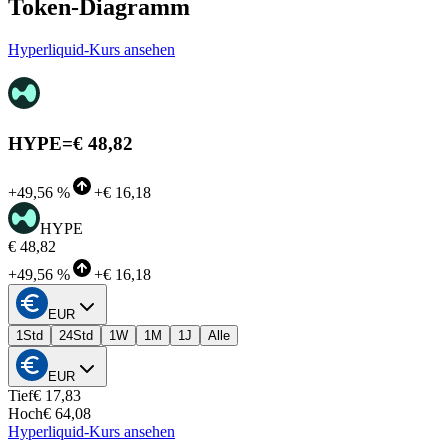
Token-Diagramm
Hyperliquid-Kurs ansehen
HYPE
=
€ 48,82
+
49,56 %
+
€ 16,18
HYPE
€ 48,82
+
49,56 %
+
€ 16,18
EUR
1Std
24Std
1W
1M
1J
Alle
EUR
Tief
€ 17,83
Hoch
€ 64,08
Hyperliquid-Kurs ansehen