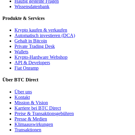
Häufig gestellte Fragen
Wissensdatenbank
Produkte & Services
Krypto kaufen & verkaufen
Automatisch investieren (DCA)
Gehalt in Bitcoin
Private Trading Desk
Wallets
Krypto-Hardware Webshop
API & Developers
Fiat Onramp
Über BTC Direct
Über uns
Kontakt
Mission & Vision
Karriere bei BTC Direct
Preise & Transaktionsgebühren
Presse & Medien
Klimaauswirkungen
Transaktionen