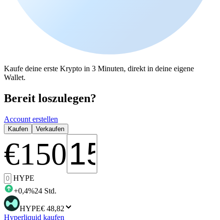
Kaufe deine erste Krypto in 3 Minuten, direkt in deine eigene
Wallet.
Bereit loszulegen?
Account erstellen
Kaufen
Verkaufen
€
150
HYPE
+
0,4
%
24 Std.
HYPE
€ 48,82
Hyperliquid kaufen