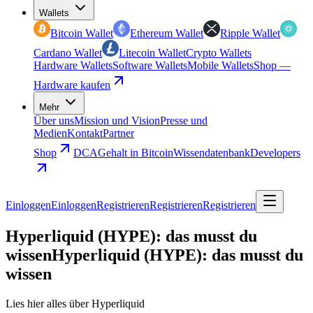
Wallets
Bitcoin Wallet
Ethereum Wallet
Ripple Wallet
Cardano Wallet
Litecoin Wallet
Crypto Wallets
Hardware Wallets
Software Wallets
Mobile Wallets
Shop —
Hardware kaufen
Mehr
Über uns
Mission und Vision
Presse und
Medien
Kontakt
Partner
Shop
DCA
Gehalt in Bitcoin
Wissendatenbank
Developers
Einloggen
Einloggen
Registrieren
Registrieren
Registrieren
Hyperliquid (HYPE): das musst du
wissen
Hyperliquid (HYPE): das musst du
wissen
Lies hier alles über Hyperliquid