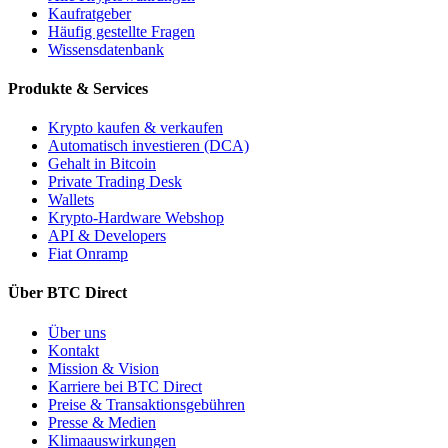
Kaufratgeber
Häufig gestellte Fragen
Wissensdatenbank
Produkte & Services
Krypto kaufen & verkaufen
Automatisch investieren (DCA)
Gehalt in Bitcoin
Private Trading Desk
Wallets
Krypto-Hardware Webshop
API & Developers
Fiat Onramp
Über BTC Direct
Über uns
Kontakt
Mission & Vision
Karriere bei BTC Direct
Preise & Transaktionsgebühren
Presse & Medien
Klimaauswirkungen