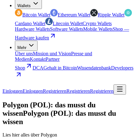
Wallets
Bitcoin Wallet
Ethereum Wallet
Ripple Wallet
Cardano Wallet
Litecoin Wallet
Crypto Wallets
Hardware Wallets
Software Wallets
Mobile Wallets
Shop —
Hardware kaufen
Mehr
Über uns
Mission und Vision
Presse und
Medien
Kontakt
Partner
Shop
DCA
Gehalt in Bitcoin
Wissendatenbank
Developers
Einloggen
Einloggen
Registrieren
Registrieren
Registrieren
Polygon (POL): das musst du
wissen
Polygon (POL): das musst du
wissen
Lies hier alles über Polygon