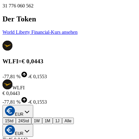
31 776 060 562
Der Token
World Liberty Financial-Kurs ansehen
WLFI
=
€ 0,0443
-
77,81 %
-
€ 0,1553
WLFI
€ 0,0443
-
77,81 %
-
€ 0,1553
EUR
1Std
24Std
1W
1M
1J
Alle
EUR