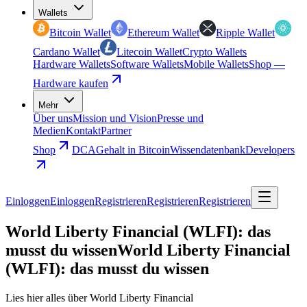
Wallets
Bitcoin Wallet
Ethereum Wallet
Ripple Wallet
Cardano Wallet
Litecoin Wallet
Crypto Wallets
Hardware Wallets
Software Wallets
Mobile Wallets
Shop —
Hardware kaufen
Mehr
Über uns
Mission und Vision
Presse und
Medien
Kontakt
Partner
Shop
DCA
Gehalt in Bitcoin
Wissendatenbank
Developers
Einloggen
Einloggen
Registrieren
Registrieren
Registrieren
World Liberty Financial (WLFI): das
musst du wissen
World Liberty Financial
(WLFI): das musst du wissen
Lies hier alles über World Liberty Financial