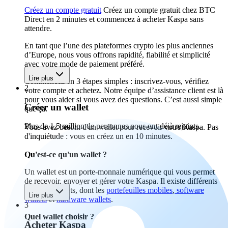
Créez un compte gratuit
Créez un compte gratuit chez BTC
Direct en 2 minutes et commencez à acheter Kaspa sans
attendre.
En tant que l’une des plateformes crypto les plus anciennes
d’Europe, nous vous offrons rapidité, fiabilité et simplicité
avec votre mode de paiement préféré.
Lire plus
Commencez en 3 étapes simples : inscrivez-vous, vérifiez
2
votre compte et achetez. Notre équipe d’assistance client est là
pour vous aider si vous avez des questions. C’est aussi simple
Créer un wallet
que ça.
Plus de 1,5 million de personnes nous ont déjà rejoints.
Vous avez besoin d'un wallet pour recevoir votre Kaspa. Pas
d'inquiétude : vous en créez un en 10 minutes.
Qu'est-ce qu'un wallet ?
Un wallet est un porte-monnaie numérique qui vous permet
de recevoir, envoyer et gérer votre Kaspa. Il existe différents
types de wallets, dont les
portefeuilles mobiles
,
software
Lire plus
wallets
et
hardware wallets
.
3
Quel wallet choisir ?
Acheter Kaspa