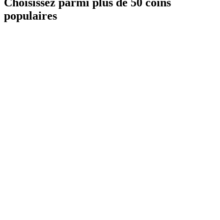
Choisissez parmi plus de 50 coins
populaires
BTC
56 190,00 €
ETH
1 657,22 €
BNB
513,94 €
USDC