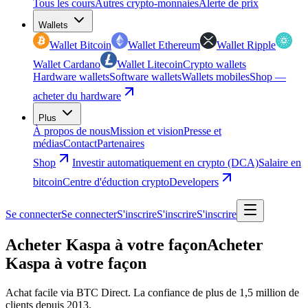
Tous les cours
Autres crypto-monnaies
Alerte de prix
Wallets
Wallet Bitcoin
Wallet Ethereum
Wallet Ripple
Wallet Cardano
Wallet Litecoin
Crypto wallets
Hardware wallets
Software wallets
Wallets mobiles
Shop —
acheter du hardware
Plus
À propos de nous
Mission et vision
Presse et
médias
Contact
Partenaires
Shop
Investir automatiquement en crypto (DCA)
Salaire en
bitcoin
Centre d'éduction crypto
Developers
Se connecter
Se connecter
S'inscrire
S'inscrire
S'inscrire
Acheter Kaspa à votre façon
Acheter
Kaspa à votre façon
Achat facile via BTC Direct. La confiance de plus de 1,5 million de
clients depuis 2013.