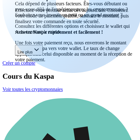
Cela dépend de plusieurs facteurs. Êtes-vous débutant ou
avez-vous déjà de l'expérience avec les cryptomonnaies ?
Effectuez votre premier achat dès aujourd’hui. Choisissez
Souhaitez-vous investir un petit ou un grand montant ?
votre mode de paiement préféré, saisissez le montant, puis
finalisez votre commande en toute sécurité.
Consultez les différentes options et choisissez le wallet qui
vous convient le mieux.
Achetez Kaspa rapidement et facilement !
Une fois votre paiement reçu, nous enverrons le montant
acheté en Kaspa vers votre wallet. Le taux de change
Lire plus
appliqué sera celui disponible au moment de la réception de
votre paiement.
Créer un compte
Cours du Kaspa
Voir toutes les cryptomonnaies