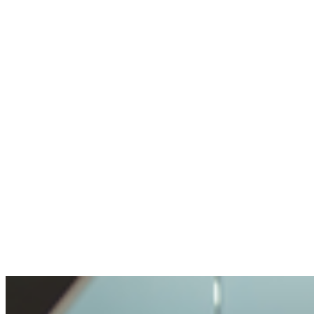
Utilise rarement la crypto, mais sait où aller
Pas de wallet, pas d'expérience crypto.
Compte créé, un expert en chat m'a aidé en
une minute.
Anonyme
A posé une question délicate. Bien géré.
Ouverture et transparence très agréables. Ma
question traitée avec soin, mais pas rendue
impossible.
Benjamin
A acheté de la crypto pour la première fois
Acheter de la crypto était très simple. Je n'ai
jamais vécu un processus aussi facile.