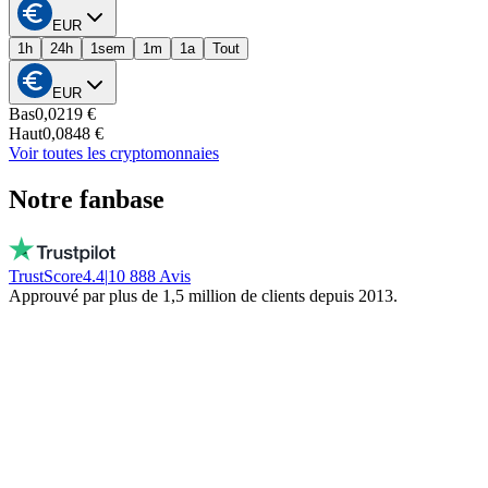
EUR
1h
24h
1sem
1m
1a
Tout
EUR
Bas
0,0219 €
Haut
0,0848 €
Voir toutes les cryptomonnaies
Notre fanbase
TrustScore
4.4
|
10 888
Avis
Approuvé par plus de 1,5 million de clients depuis 2013.
Vito
Achète local par conviction
De vraies personnes, dispo chaque jour, pas
un bot. Ils ne gèlent pas ton argent. Restez
local!