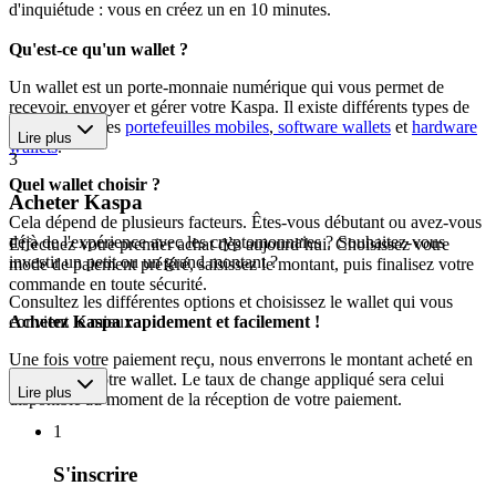
d'inquiétude : vous en créez un en 10 minutes.
Qu'est-ce qu'un wallet ?
Un wallet est un porte-monnaie numérique qui vous permet de
recevoir, envoyer et gérer votre Kaspa. Il existe différents types de
wallets, dont les
portefeuilles mobiles
,
software wallets
et
hardware
Lire plus
wallets
.
3
Quel wallet choisir ?
Acheter Kaspa
Cela dépend de plusieurs facteurs. Êtes-vous débutant ou avez-vous
déjà de l'expérience avec les cryptomonnaies ? Souhaitez-vous
Effectuez votre premier achat dès aujourd’hui. Choisissez votre
investir un petit ou un grand montant ?
mode de paiement préféré, saisissez le montant, puis finalisez votre
commande en toute sécurité.
Consultez les différentes options et choisissez le wallet qui vous
convient le mieux.
Achetez Kaspa rapidement et facilement !
Une fois votre paiement reçu, nous enverrons le montant acheté en
Kaspa vers votre wallet. Le taux de change appliqué sera celui
Lire plus
disponible au moment de la réception de votre paiement.
1
S'inscrire