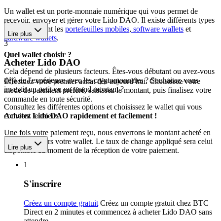
Un wallet est un porte-monnaie numérique qui vous permet de
recevoir, envoyer et gérer votre Lido DAO. Il existe différents types
de wallets, dont les
portefeuilles mobiles
,
software wallets
et
Lire plus
hardware wallets
.
3
Quel wallet choisir ?
Acheter Lido DAO
Cela dépend de plusieurs facteurs. Êtes-vous débutant ou avez-vous
déjà de l'expérience avec les cryptomonnaies ? Souhaitez-vous
Effectuez votre premier achat dès aujourd’hui. Choisissez votre
investir un petit ou un grand montant ?
mode de paiement préféré, saisissez le montant, puis finalisez votre
commande en toute sécurité.
Consultez les différentes options et choisissez le wallet qui vous
convient le mieux.
Achetez Lido DAO rapidement et facilement !
Une fois votre paiement reçu, nous enverrons le montant acheté en
Lido DAO vers votre wallet. Le taux de change appliqué sera celui
Lire plus
disponible au moment de la réception de votre paiement.
1
S'inscrire
Créez un compte gratuit
Créez un compte gratuit chez BTC
Direct en 2 minutes et commencez à acheter Lido DAO sans
attendre.