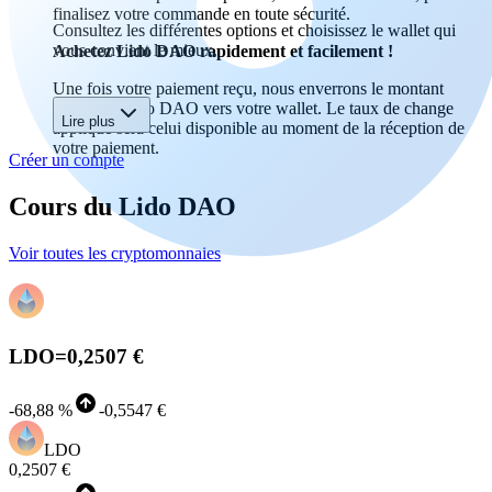
finalisez votre commande en toute sécurité.
Consultez les différentes options et choisissez le wallet qui
vous convient le mieux.
Achetez Lido DAO rapidement et facilement !
Une fois votre paiement reçu, nous enverrons le montant
acheté en Lido DAO vers votre wallet. Le taux de change
Lire plus
appliqué sera celui disponible au moment de la réception de
votre paiement.
Créer un compte
Cours du Lido DAO
Voir toutes les cryptomonnaies
LDO
=
0,2507 €
-
68,88 %
-
0,5547 €
LDO
0,2507 €