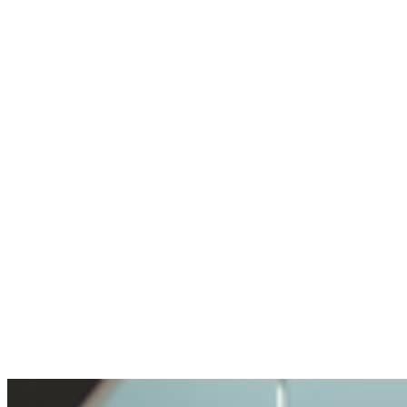
agent pire
Utilise rarement la crypto, mais sait où aller
Pas de wallet, pas d'expérience crypto.
Compte créé, un expert en chat m'a aidé en
une minute.
Anonyme
A posé une question délicate. Bien géré.
Ouverture et transparence très agréables. Ma
question traitée avec soin, mais pas rendue
impossible.
Benjamin
A acheté de la crypto pour la première fois
Acheter de la crypto était très simple. Je n'ai
jamais vécu un processus aussi facile.