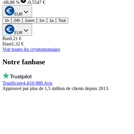
-
68,88 %
-
0,5547 €
EUR
1h
24h
1sem
1m
1a
Tout
EUR
Bas
0,21 €
Haut
1,32 €
Voir toutes les cryptomonnaies
Notre fanbase
TrustScore
4.4
|
10 888
Avis
Approuvé par plus de 1,5 million de clients depuis 2013.
Vito
Achète local par conviction
De vraies personnes, dispo chaque jour, pas
un bot. Ils ne gèlent pas ton argent. Restez
local!