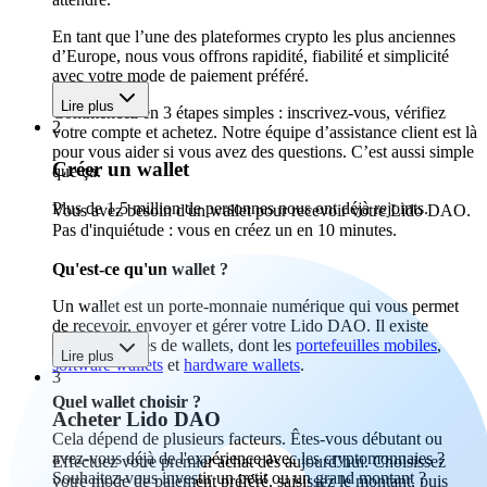
En tant que l’une des plateformes crypto les plus anciennes
d’Europe, nous vous offrons rapidité, fiabilité et simplicité
avec votre mode de paiement préféré.
Lire plus
Commencez en 3 étapes simples : inscrivez-vous, vérifiez
2
votre compte et achetez. Notre équipe d’assistance client est là
pour vous aider si vous avez des questions. C’est aussi simple
Créer un wallet
que ça.
Plus de 1,5 million de personnes nous ont déjà rejoints.
Vous avez besoin d'un wallet pour recevoir votre Lido DAO.
Pas d'inquiétude : vous en créez un en 10 minutes.
Qu'est-ce qu'un wallet ?
Un wallet est un porte-monnaie numérique qui vous permet
de recevoir, envoyer et gérer votre Lido DAO. Il existe
différents types de wallets, dont les
portefeuilles mobiles
,
Lire plus
software wallets
et
hardware wallets
.
3
Quel wallet choisir ?
Acheter Lido DAO
Cela dépend de plusieurs facteurs. Êtes-vous débutant ou
avez-vous déjà de l'expérience avec les cryptomonnaies ?
Effectuez votre premier achat dès aujourd’hui. Choisissez
Souhaitez-vous investir un petit ou un grand montant ?
votre mode de paiement préféré, saisissez le montant, puis