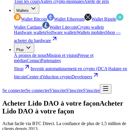
Tous les cours
Autres crypto-monnaies
Alerte de prix
Wallets
Wallet Bitcoin
Wallet Ethereum
Wallet Ripple
Wallet Cardano
Wallet Litecoin
Crypto wallets
Hardware wallets
Software wallets
Wallets mobiles
Shop —
acheter du hardware
Plus
À propos de nous
Mission et vision
Presse et
médias
Contact
Partenaires
Shop
Investir automatiquement en crypto (DCA)
Salaire en
bitcoin
Centre d'éduction crypto
Developers
Se connecter
Se connecter
S'inscrire
S'inscrire
S'inscrire
Acheter Lido DAO à votre façon
Acheter
Lido DAO à votre façon
Achat facile via BTC Direct. La confiance de plus de 1,5 million de
clients depuis 2013.