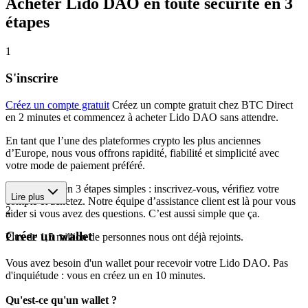
Acheter Lido DAO en toute sécurité en 3
étapes
1
S'inscrire
Créez un compte gratuit
Créez un compte gratuit chez BTC Direct
en 2 minutes et commencez à acheter Lido DAO sans attendre.
En tant que l’une des plateformes crypto les plus anciennes
d’Europe, nous vous offrons rapidité, fiabilité et simplicité avec
votre mode de paiement préféré.
Commencez en 3 étapes simples : inscrivez-vous, vérifiez votre
Lire plus
compte et achetez. Notre équipe d’assistance client est là pour vous
2
aider si vous avez des questions. C’est aussi simple que ça.
Créer un wallet
Plus de 1,5 million de personnes nous ont déjà rejoints.
Vous avez besoin d'un wallet pour recevoir votre Lido DAO. Pas
d'inquiétude : vous en créez un en 10 minutes.
Qu'est-ce qu'un wallet ?