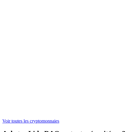
NEAR
1,38 €
ONDO
0,305678 €
WLFI
0,04428179 €
ASTER
0,519195 €
Voir toutes les cryptomonnaies