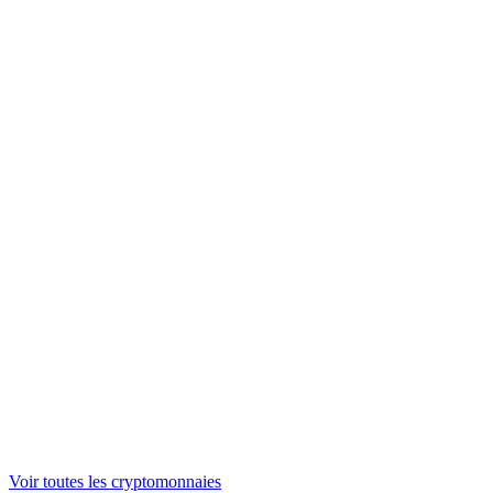
NEAR
1,38 €
ONDO
0,305678 €
WLFI
0,04428179 €
ASTER
0,519195 €
Voir toutes les cryptomonnaies