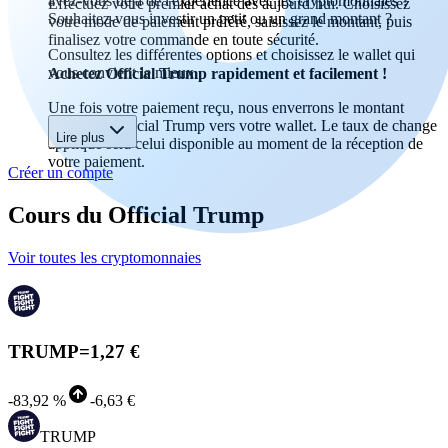
avez-vous déjà de l'expérience avec les cryptomonnaies ?
Effectuez votre premier achat dès aujourd’hui. Choisissez
Souhaitez-vous investir un petit ou un grand montant ?
votre mode de paiement préféré, saisissez le montant, puis
finalisez votre commande en toute sécurité.
Consultez les différentes options et choisissez le wallet qui
vous convient le mieux.
Achetez Official Trump rapidement et facilement !
Une fois votre paiement reçu, nous enverrons le montant
acheté en Official Trump vers votre wallet. Le taux de change
Lire plus
appliqué sera celui disponible au moment de la réception de
votre paiement.
Créer un compte
Cours du Official Trump
Voir toutes les cryptomonnaies
TRUMP
=
1,27 €
-
83,92 %
-
6,63 €
TRUMP