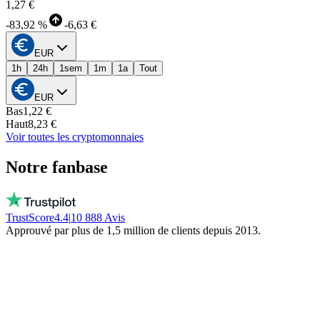
1,27 €
-
83,92 %
-
6,63 €
EUR
1h
24h
1sem
1m
1a
Tout
EUR
Bas
1,22 €
Haut
8,23 €
Voir toutes les cryptomonnaies
Notre fanbase
TrustScore
4.4
|
10 888
Avis
Approuvé par plus de 1,5 million de clients depuis 2013.
Vito
Achète local par conviction
De vraies personnes, dispo chaque jour, pas