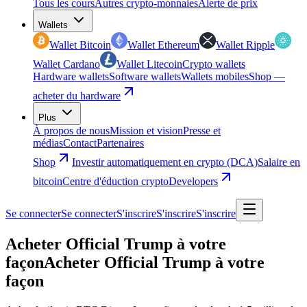
Tous les cours
Autres crypto-monnaies
Alerte de prix
Wallets
Wallet Bitcoin
Wallet Ethereum
Wallet Ripple
Wallet Cardano
Wallet Litecoin
Crypto wallets
Hardware wallets
Software wallets
Wallets mobiles
Shop —
acheter du hardware
Plus
À propos de nous
Mission et vision
Presse et
médias
Contact
Partenaires
Shop
Investir automatiquement en crypto (DCA)
Salaire en
bitcoin
Centre d'éduction crypto
Developers
Se connecter
Se connecter
S'inscrire
S'inscrire
S'inscrire
Acheter Official Trump à votre
façon
Acheter Official Trump à votre
façon