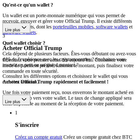
Qu'est-ce qu'un wallet ?
Un wallet est un porte-monnaie numérique qui vous permet de
recevoir, envoyer et gérer votre Official Trump. Il existe différents
types de wallets, dont les
portefeuilles mobiles
,
software wallets
et
Lire plus
hardware wallets
.
3
Quel wallet choisir ?
Acheter Official Trump
Cela dépend de plusieurs facteurs. Êtes-vous débutant ou avez-vous
déjà de l'expérience avec les cryptomonnaies ? Souhaitez-vous
Effectuez votre premier achat dès aujourd’hui. Choisissez votre
investir un petit ou un grand montant ?
mode de paiement préféré, saisissez le montant, puis finalisez votre
commande en toute sécurité.
Consultez les différentes options et choisissez le wallet qui vous
convient le mieux.
Achetez Official Trump rapidement et facilement !
Une fois votre paiement reçu, nous enverrons le montant acheté en
Official Trump vers votre wallet. Le taux de change appliqué sera
Lire plus
celui disponible au moment de la réception de votre paiement.
1
S'inscrire
Créez un compte gratuit
Créez un compte gratuit chez BTC