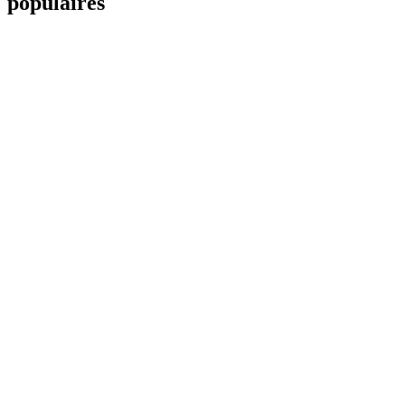
populaires
BTC
56 190,00 €
ETH
1 657,22 €
BNB
513,94 €
USDC
0,864821 €