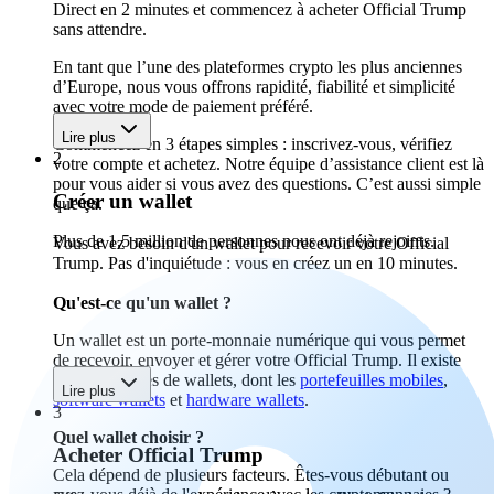
Direct en 2 minutes et commencez à acheter Official Trump
sans attendre.
En tant que l’une des plateformes crypto les plus anciennes
d’Europe, nous vous offrons rapidité, fiabilité et simplicité
avec votre mode de paiement préféré.
Lire plus
Commencez en 3 étapes simples : inscrivez-vous, vérifiez
2
votre compte et achetez. Notre équipe d’assistance client est là
pour vous aider si vous avez des questions. C’est aussi simple
Créer un wallet
que ça.
Plus de 1,5 million de personnes nous ont déjà rejoints.
Vous avez besoin d'un wallet pour recevoir votre Official
Trump. Pas d'inquiétude : vous en créez un en 10 minutes.
Qu'est-ce qu'un wallet ?
Un wallet est un porte-monnaie numérique qui vous permet
de recevoir, envoyer et gérer votre Official Trump. Il existe
différents types de wallets, dont les
portefeuilles mobiles
,
Lire plus
software wallets
et
hardware wallets
.
3
Quel wallet choisir ?
Acheter Official Trump
Cela dépend de plusieurs facteurs. Êtes-vous débutant ou