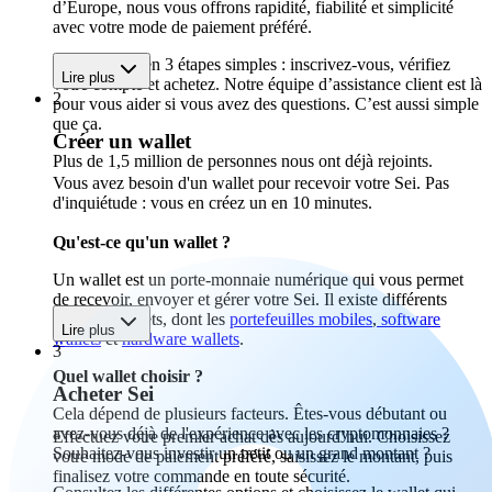
d’Europe, nous vous offrons rapidité, fiabilité et simplicité
avec votre mode de paiement préféré.
Commencez en 3 étapes simples : inscrivez-vous, vérifiez
Lire plus
votre compte et achetez. Notre équipe d’assistance client est là
2
pour vous aider si vous avez des questions. C’est aussi simple
que ça.
Créer un wallet
Plus de 1,5 million de personnes nous ont déjà rejoints.
Vous avez besoin d'un wallet pour recevoir votre Sei. Pas
d'inquiétude : vous en créez un en 10 minutes.
Qu'est-ce qu'un wallet ?
Un wallet est un porte-monnaie numérique qui vous permet
de recevoir, envoyer et gérer votre Sei. Il existe différents
types de wallets, dont les
portefeuilles mobiles
,
software
Lire plus
wallets
et
hardware wallets
.
3
Quel wallet choisir ?
Acheter Sei
Cela dépend de plusieurs facteurs. Êtes-vous débutant ou
avez-vous déjà de l'expérience avec les cryptomonnaies ?
Effectuez votre premier achat dès aujourd’hui. Choisissez
Souhaitez-vous investir un petit ou un grand montant ?
votre mode de paiement préféré, saisissez le montant, puis
finalisez votre commande en toute sécurité.