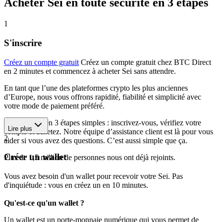
Acheter Sei en toute sécurité en 3 étapes
1
S'inscrire
Créez un compte gratuit
Créez un compte gratuit chez BTC Direct
en 2 minutes et commencez à acheter Sei sans attendre.
En tant que l’une des plateformes crypto les plus anciennes
d’Europe, nous vous offrons rapidité, fiabilité et simplicité avec
votre mode de paiement préféré.
Commencez en 3 étapes simples : inscrivez-vous, vérifiez votre
Lire plus
compte et achetez. Notre équipe d’assistance client est là pour vous
2
aider si vous avez des questions. C’est aussi simple que ça.
Créer un wallet
Plus de 1,5 million de personnes nous ont déjà rejoints.
Vous avez besoin d'un wallet pour recevoir votre Sei. Pas
d'inquiétude : vous en créez un en 10 minutes.
Qu'est-ce qu'un wallet ?
Un wallet est un porte-monnaie numérique qui vous permet de