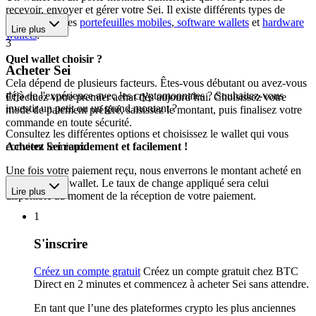
recevoir, envoyer et gérer votre Sei. Il existe différents types de
wallets, dont les
portefeuilles mobiles
,
software wallets
et
hardware
Lire plus
wallets
.
3
Quel wallet choisir ?
Acheter Sei
Cela dépend de plusieurs facteurs. Êtes-vous débutant ou avez-vous
déjà de l'expérience avec les cryptomonnaies ? Souhaitez-vous
Effectuez votre premier achat dès aujourd’hui. Choisissez votre
investir un petit ou un grand montant ?
mode de paiement préféré, saisissez le montant, puis finalisez votre
commande en toute sécurité.
Consultez les différentes options et choisissez le wallet qui vous
convient le mieux.
Achetez Sei rapidement et facilement !
Une fois votre paiement reçu, nous enverrons le montant acheté en
Sei vers votre wallet. Le taux de change appliqué sera celui
Lire plus
disponible au moment de la réception de votre paiement.
1
S'inscrire
Créez un compte gratuit
Créez un compte gratuit chez BTC
Direct en 2 minutes et commencez à acheter Sei sans attendre.
En tant que l’une des plateformes crypto les plus anciennes