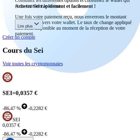
Consultez les différentes options et choisissez le wallet qui
vous convient le mieux.
Achetez Sei rapidement et facilement !
Une fois votre paiement reçu, nous enverrons le montant
acheté en Sei vers votre wallet. Le taux de change appliqué
Lire plus
sera celui disponible au moment de la réception de votre
paiement.
Créer un compte
Cours du Sei
Voir toutes les cryptomonnaies
SEI
=
0,0357 €
-
86,47 %
-
0,2282 €
SEI
0,0357 €
-
86,47 %
-
0,2282 €