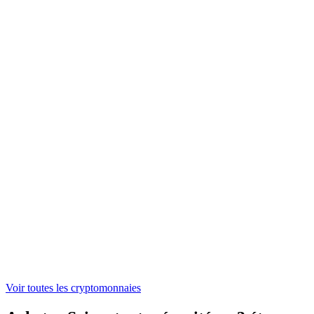
NEAR
1,38 €
ONDO
0,305678 €
WLFI
0,04428179 €
ASTER
0,519195 €
Voir toutes les cryptomonnaies