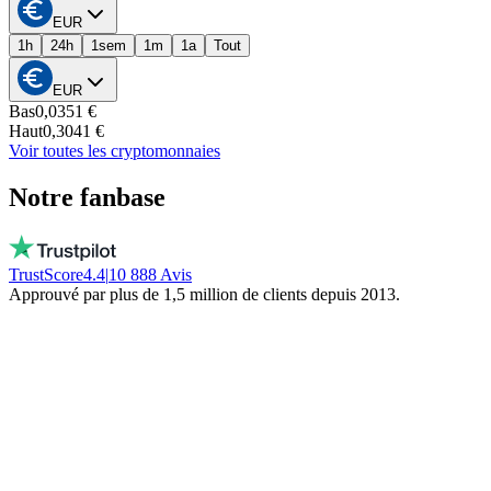
EUR
1h
24h
1sem
1m
1a
Tout
EUR
Bas
0,0351 €
Haut
0,3041 €
Voir toutes les cryptomonnaies
Notre fanbase
TrustScore
4.4
|
10 888
Avis
Approuvé par plus de 1,5 million de clients depuis 2013.
Vito
Achète local par conviction
De vraies personnes, dispo chaque jour, pas
un bot. Ils ne gèlent pas ton argent. Restez
local!