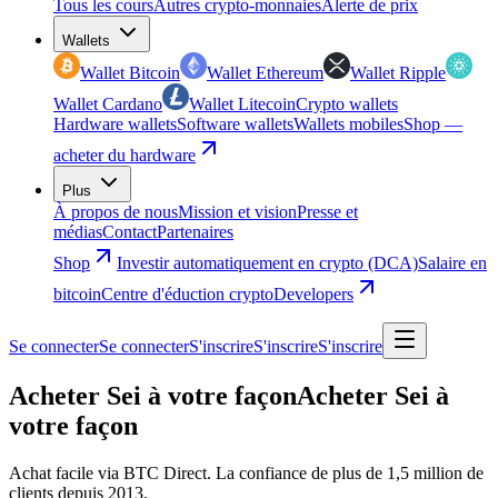
Tous les cours
Autres crypto-monnaies
Alerte de prix
Wallets
Wallet Bitcoin
Wallet Ethereum
Wallet Ripple
Wallet Cardano
Wallet Litecoin
Crypto wallets
Hardware wallets
Software wallets
Wallets mobiles
Shop —
acheter du hardware
Plus
À propos de nous
Mission et vision
Presse et
médias
Contact
Partenaires
Shop
Investir automatiquement en crypto (DCA)
Salaire en
bitcoin
Centre d'éduction crypto
Developers
Se connecter
Se connecter
S'inscrire
S'inscrire
S'inscrire
Acheter Sei à votre façon
Acheter Sei à
votre façon
Achat facile via BTC Direct. La confiance de plus de 1,5 million de
clients depuis 2013.