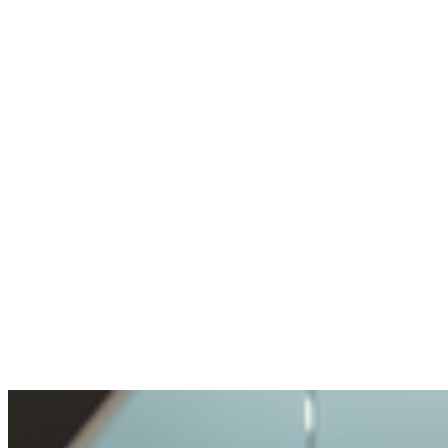
Utilise rarement la crypto, mais sait où aller
Pas de wallet, pas d'expérience crypto.
Compte créé, un expert en chat m'a aidé en
une minute.
Anonyme
A posé une question délicate. Bien géré.
Ouverture et transparence très agréables. Ma
question traitée avec soin, mais pas rendue
impossible.
Benjamin
A acheté de la crypto pour la première fois
Acheter de la crypto était très simple. Je n'ai
jamais vécu un processus aussi facile.