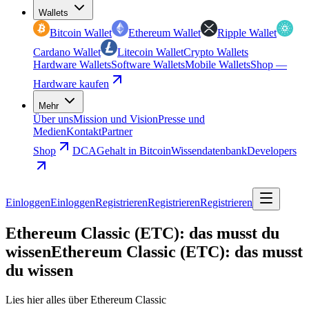
Wallets
Bitcoin Wallet
Ethereum Wallet
Ripple Wallet
Cardano Wallet
Litecoin Wallet
Crypto Wallets
Hardware Wallets
Software Wallets
Mobile Wallets
Shop —
Hardware kaufen
Mehr
Über uns
Mission und Vision
Presse und
Medien
Kontakt
Partner
Shop
DCA
Gehalt in Bitcoin
Wissendatenbank
Developers
Einloggen
Einloggen
Registrieren
Registrieren
Registrieren
Ethereum Classic (ETC): das musst du
wissen
Ethereum Classic (ETC): das musst
du wissen
Lies hier alles über Ethereum Classic