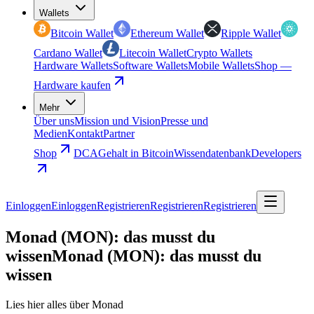
Wallets
Bitcoin Wallet
Ethereum Wallet
Ripple Wallet
Cardano Wallet
Litecoin Wallet
Crypto Wallets
Hardware Wallets
Software Wallets
Mobile Wallets
Shop —
Hardware kaufen
Mehr
Über uns
Mission und Vision
Presse und
Medien
Kontakt
Partner
Shop
DCA
Gehalt in Bitcoin
Wissendatenbank
Developers
Einloggen
Einloggen
Registrieren
Registrieren
Registrieren
Monad (MON): das musst du
wissen
Monad (MON): das musst du
wissen
Lies hier alles über Monad