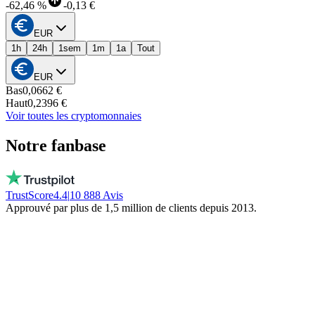
-
62,46 %
-
0,13 €
EUR
1h
24h
1sem
1m
1a
Tout
EUR
Bas
0,0662 €
Haut
0,2396 €
Voir toutes les cryptomonnaies
Notre fanbase
TrustScore
4.4
|
10 888
Avis
Approuvé par plus de 1,5 million de clients depuis 2013.
Vito
Achète local par conviction
De vraies personnes, dispo chaque jour, pas
un bot. Ils ne gèlent pas ton argent. Restez
local!