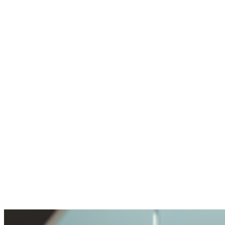
agent pire
Utilise rarement la crypto, mais sait où aller
Pas de wallet, pas d'expérience crypto.
Compte créé, un expert en chat m'a aidé en
une minute.
Anonyme
A posé une question délicate. Bien géré.
Ouverture et transparence très agréables. Ma
question traitée avec soin, mais pas rendue
impossible.
Benjamin
A acheté de la crypto pour la première fois
Acheter de la crypto était très simple. Je n'ai
jamais vécu un processus aussi facile.