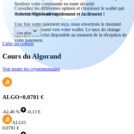
finalisez votre commande en toute sécurité.
Consultez les différentes options et choisissez le wallet qui
vous convient le mieux.
Achetez Algorand rapidement et facilement !
Une fois votre paiement reçu, nous enverrons le montant
acheté en Algorand vers votre wallet. Le taux de change
Lire plus
appliqué sera celui disponible au moment de la réception de
votre paiement.
Créer un compte
Cours du Algorand
Voir toutes les cryptomonnaies
ALGO
=
0,0781 €
-
62,46 %
-
0,13 €
ALGO
0,0781 €