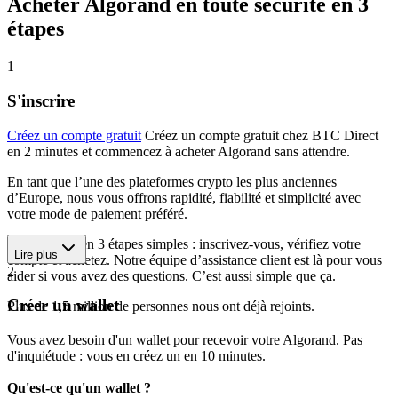
Acheter Algorand en toute sécurité en 3
étapes
1
S'inscrire
Créez un compte gratuit
Créez un compte gratuit chez BTC Direct
en 2 minutes et commencez à acheter Algorand sans attendre.
En tant que l’une des plateformes crypto les plus anciennes
d’Europe, nous vous offrons rapidité, fiabilité et simplicité avec
votre mode de paiement préféré.
Commencez en 3 étapes simples : inscrivez-vous, vérifiez votre
Lire plus
compte et achetez. Notre équipe d’assistance client est là pour vous
2
aider si vous avez des questions. C’est aussi simple que ça.
Créer un wallet
Plus de 1,5 million de personnes nous ont déjà rejoints.
Vous avez besoin d'un wallet pour recevoir votre Algorand. Pas
d'inquiétude : vous en créez un en 10 minutes.
Qu'est-ce qu'un wallet ?