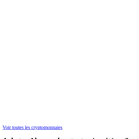
NEAR
1,43 €
ONDO
0,304091 €
WLFI
0,04524203 €
ASTER
0,521442 €
Voir toutes les cryptomonnaies