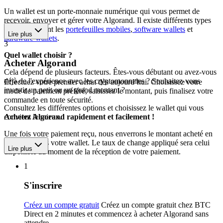
Un wallet est un porte-monnaie numérique qui vous permet de
recevoir, envoyer et gérer votre Algorand. Il existe différents types
de wallets, dont les
portefeuilles mobiles
,
software wallets
et
Lire plus
hardware wallets
.
3
Quel wallet choisir ?
Acheter Algorand
Cela dépend de plusieurs facteurs. Êtes-vous débutant ou avez-vous
déjà de l'expérience avec les cryptomonnaies ? Souhaitez-vous
Effectuez votre premier achat dès aujourd’hui. Choisissez votre
investir un petit ou un grand montant ?
mode de paiement préféré, saisissez le montant, puis finalisez votre
commande en toute sécurité.
Consultez les différentes options et choisissez le wallet qui vous
convient le mieux.
Achetez Algorand rapidement et facilement !
Une fois votre paiement reçu, nous enverrons le montant acheté en
Algorand vers votre wallet. Le taux de change appliqué sera celui
Lire plus
disponible au moment de la réception de votre paiement.
1
S'inscrire
Créez un compte gratuit
Créez un compte gratuit chez BTC
Direct en 2 minutes et commencez à acheter Algorand sans
attendre.