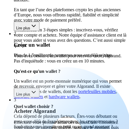
En tant que l’une des plateformes crypto les plus anciennes
d’Europe, nous vous offrons rapidité, fiabilité et simplicité
avec votre mode de paiement préféré.
Lire plus
Commencez en 3 étapes simples : inscrivez-vous, vérifiez
2
votre compte et achetez. Notre équipe d’assistance client est là
pour vous aider si vous avez des questions. C’est aussi simple
Créer un wallet
que ça.
Plus de 1,5 million de personnes nous ont déjà rejoints.
Vous avez besoin d'un wallet pour recevoir votre Algorand.
Pas d'inquiétude : vous en créez un en 10 minutes.
Qu'est-ce qu'un wallet ?
Un wallet est un porte-monnaie numérique qui vous permet
de recevoir, envoyer et gérer votre Algorand. Il existe
différents types de wallets, dont les
portefeuilles mobiles
,
Lire plus
software wallets
et
hardware wallets
.
3
Quel wallet choisir ?
Acheter Algorand
Cela dépend de plusieurs facteurs. Êtes-vous débutant ou
avez-vous déjà de l'expérience avec les cryptomonnaies ?
Effectuez votre premier achat dès aujourd’hui. Choisissez
Souhaitez-vous investir un petit ou un grand montant ?
votre mode de paiement préféré, saisissez le montant, puis