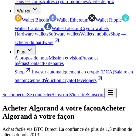
Tous les cours
Autres crypto-monnaies
Alerte de prix
Wallets
Wallet Bitcoin
Wallet Ethereum
Wallet Ripple
Wallet Cardano
Wallet Litecoin
Crypto wallets
Hardware wallets
Software wallets
Wallets mobiles
Shop —
acheter du hardware
Plus
À propos de nous
Mission et vision
Presse et
médias
Contact
Partenaires
Shop
Investir automatiquement en crypto (DCA)
Salaire en
bitcoin
Centre d'éduction crypto
Developers
Se connecter
Se connecter
S'inscrire
S'inscrire
S'inscrire
Acheter Algorand à votre façon
Acheter
Algorand à votre façon
Achat facile via BTC Direct. La confiance de plus de 1,5 million de
clients depuis 2013.