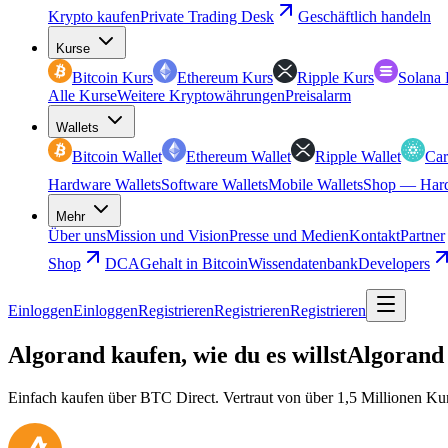
Krypto kaufen
Private Trading Desk
Geschäftlich handeln
Kurse
Bitcoin Kurs
Ethereum Kurs
Ripple Kurs
Solana 
Alle Kurse
Weitere Kryptowährungen
Preisalarm
Wallets
Bitcoin Wallet
Ethereum Wallet
Ripple Wallet
Car
Hardware Wallets
Software Wallets
Mobile Wallets
Shop — Hard
Mehr
Über uns
Mission und Vision
Presse und Medien
Kontakt
Partner
Shop
DCA
Gehalt in Bitcoin
Wissendatenbank
Developers
Einloggen
Einloggen
Registrieren
Registrieren
Registrieren
Algorand kaufen, wie du es willst
Algorand 
Einfach kaufen über BTC Direct. Vertraut von über 1,5 Millionen Ku