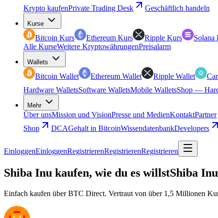
Krypto kaufen
Private Trading Desk
Geschäftlich handeln
Kurse
Bitcoin Kurs
Ethereum Kurs
Ripple Kurs
Solana 
Alle Kurse
Weitere Kryptowährungen
Preisalarm
Wallets
Bitcoin Wallet
Ethereum Wallet
Ripple Wallet
Car
Hardware Wallets
Software Wallets
Mobile Wallets
Shop — Hard
Mehr
Über uns
Mission und Vision
Presse und Medien
Kontakt
Partner
Shop
DCA
Gehalt in Bitcoin
Wissendatenbank
Developers
Einloggen
Einloggen
Registrieren
Registrieren
Registrieren
Shiba Inu kaufen, wie du es willst
Shiba Inu
Einfach kaufen über BTC Direct. Vertraut von über 1,5 Millionen Ku