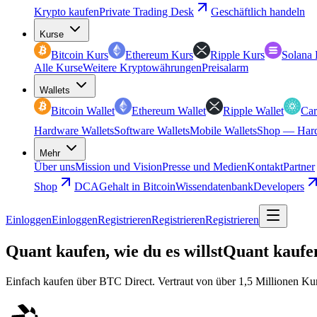
Krypto kaufen
Private Trading Desk
Geschäftlich handeln
Kurse
Bitcoin Kurs
Ethereum Kurs
Ripple Kurs
Solana 
Alle Kurse
Weitere Kryptowährungen
Preisalarm
Wallets
Bitcoin Wallet
Ethereum Wallet
Ripple Wallet
Car
Hardware Wallets
Software Wallets
Mobile Wallets
Shop — Hard
Mehr
Über uns
Mission und Vision
Presse und Medien
Kontakt
Partner
Shop
DCA
Gehalt in Bitcoin
Wissendatenbank
Developers
Einloggen
Einloggen
Registrieren
Registrieren
Registrieren
Quant kaufen, wie du es willst
Quant kaufen
Einfach kaufen über BTC Direct. Vertraut von über 1,5 Millionen Ku