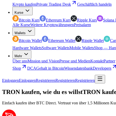
Krypto kaufen
Private Trading Desk
Geschäftlich handeln
Kurse
Bitcoin Kurs
Ethereum Kurs
Ripple Kurs
Solana 
Alle Kurse
Weitere Kryptowährungen
Preisalarm
Wallets
Bitcoin Wallet
Ethereum Wallet
Ripple Wallet
Car
Hardware Wallets
Software Wallets
Mobile Wallets
Shop — Hard
Mehr
Über uns
Mission und Vision
Presse und Medien
Kontakt
Partner
Shop
DCA
Gehalt in Bitcoin
Wissendatenbank
Developers
Einloggen
Einloggen
Registrieren
Registrieren
Registrieren
TRON kaufen, wie du es willst
TRON kaufen,
Einfach kaufen über BTC Direct. Vertraut von über 1,5 Millionen Ku