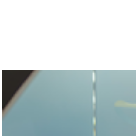
A posé une question délicate. Bien géré.
Ouverture et transparence très agréables. Ma
question traitée avec soin, mais pas rendue
impossible.
Benjamin
A acheté de la crypto pour la première fois
Acheter de la crypto était très simple. Je n'ai
jamais vécu un processus aussi facile.