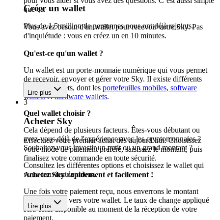
pour vous aider si vous avez des questions. C’est aussi simple
Créer un wallet
que ça.
Plus de 1,5 million de personnes nous ont déjà rejoints.
Vous avez besoin d'un wallet pour recevoir votre Sky. Pas
d'inquiétude : vous en créez un en 10 minutes.
Qu'est-ce qu'un wallet ?
Un wallet est un porte-monnaie numérique qui vous permet
de recevoir, envoyer et gérer votre Sky. Il existe différents
types de wallets, dont les
portefeuilles mobiles
,
software
Lire plus
wallets
et
hardware wallets
.
3
Quel wallet choisir ?
Acheter Sky
Cela dépend de plusieurs facteurs. Êtes-vous débutant ou
avez-vous déjà de l'expérience avec les cryptomonnaies ?
Effectuez votre premier achat dès aujourd’hui. Choisissez
Souhaitez-vous investir un petit ou un grand montant ?
votre mode de paiement préféré, saisissez le montant, puis
finalisez votre commande en toute sécurité.
Consultez les différentes options et choisissez le wallet qui
vous convient le mieux.
Achetez Sky rapidement et facilement !
Une fois votre paiement reçu, nous enverrons le montant
acheté en Sky vers votre wallet. Le taux de change appliqué
Lire plus
sera celui disponible au moment de la réception de votre
paiement.