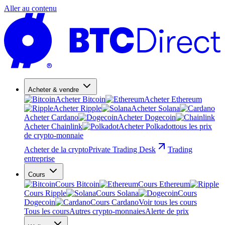
Aller au contenu
Acheter & vendre
Acheter Bitcoin
Acheter Ethereum
Acheter Ripple
Acheter Solana
Acheter Cardano
Acheter Dogecoin
Acheter Chainlink
Acheter Polkadot
tous les prix
de crypto-monnaie
Acheter de la crypto
Private Trading Desk
Trading
entreprise
Cours
Cours Bitcoin
Cours Ethereum
Cours Ripple
Cours Solana
Cours
Dogecoin
Cours Cardano
Voir tous les cours
Tous les cours
Autres crypto-monnaies
Alerte de prix