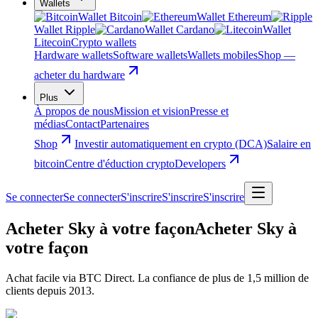
Wallets
Wallet Bitcoin
Wallet Ethereum
Wallet Ripple
Wallet Cardano
Wallet
Litecoin
Crypto wallets
Hardware wallets
Software wallets
Wallets mobiles
Shop —
acheter du hardware
Plus
À propos de nous
Mission et vision
Presse et
médias
Contact
Partenaires
Shop
Investir automatiquement en crypto (DCA)
Salaire en
bitcoin
Centre d'éduction crypto
Developers
Se connecter
Se connecter
S'inscrire
S'inscrire
S'inscrire
Acheter Sky à votre façon
Acheter Sky à
votre façon
Achat facile via BTC Direct. La confiance de plus de 1,5 million de
clients depuis 2013.