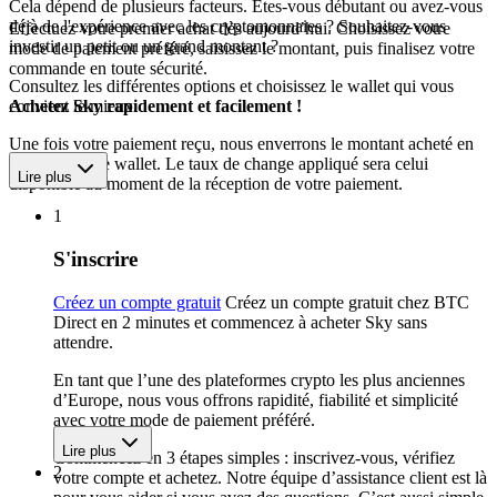
Cela dépend de plusieurs facteurs. Êtes-vous débutant ou avez-vous
déjà de l'expérience avec les cryptomonnaies ? Souhaitez-vous
Effectuez votre premier achat dès aujourd’hui. Choisissez votre
investir un petit ou un grand montant ?
mode de paiement préféré, saisissez le montant, puis finalisez votre
commande en toute sécurité.
Consultez les différentes options et choisissez le wallet qui vous
convient le mieux.
Achetez Sky rapidement et facilement !
Une fois votre paiement reçu, nous enverrons le montant acheté en
Sky vers votre wallet. Le taux de change appliqué sera celui
Lire plus
disponible au moment de la réception de votre paiement.
1
S'inscrire
Créez un compte gratuit
Créez un compte gratuit chez BTC
Direct en 2 minutes et commencez à acheter Sky sans
attendre.
En tant que l’une des plateformes crypto les plus anciennes
d’Europe, nous vous offrons rapidité, fiabilité et simplicité
avec votre mode de paiement préféré.
Lire plus
Commencez en 3 étapes simples : inscrivez-vous, vérifiez
2
votre compte et achetez. Notre équipe d’assistance client est là