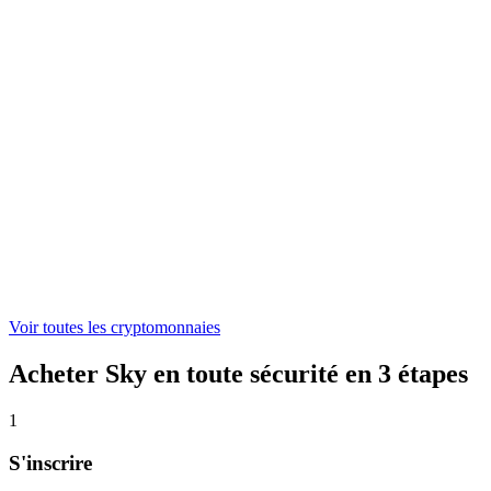
ONDO
0,304091 €
WLFI
0,04524203 €
ASTER
0,521442 €
Voir toutes les cryptomonnaies
Acheter Sky en toute sécurité en 3 étapes
1
S'inscrire