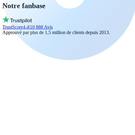
Notre fanbase
TrustScore
4.4
|
10 888
Avis
Approuvé par plus de 1,5 million de clients depuis 2013.
Vito
Achète local par conviction
De vraies personnes, dispo chaque jour, pas
un bot. Ils ne gèlent pas ton argent. Restez
local!
Trinity NFT
A fait une erreur. A été parfaitement aidé.
J'ai mis la mauvaise adresse de wallet, ma
faute. Daan a tout réglé via le chat.
Phénoménal !
Miguel Ferreira