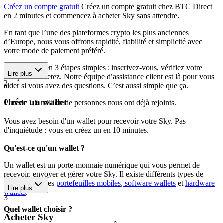
Créez un compte gratuit
Créez un compte gratuit chez BTC Direct
en 2 minutes et commencez à acheter Sky sans attendre.
En tant que l’une des plateformes crypto les plus anciennes
d’Europe, nous vous offrons rapidité, fiabilité et simplicité avec
votre mode de paiement préféré.
Commencez en 3 étapes simples : inscrivez-vous, vérifiez votre
Lire plus
compte et achetez. Notre équipe d’assistance client est là pour vous
2
aider si vous avez des questions. C’est aussi simple que ça.
Créer un wallet
Plus de 1,5 million de personnes nous ont déjà rejoints.
Vous avez besoin d'un wallet pour recevoir votre Sky. Pas
d'inquiétude : vous en créez un en 10 minutes.
Qu'est-ce qu'un wallet ?
Un wallet est un porte-monnaie numérique qui vous permet de
recevoir, envoyer et gérer votre Sky. Il existe différents types de
wallets, dont les
portefeuilles mobiles
,
software wallets
et
hardware
Lire plus
wallets
.
3
Quel wallet choisir ?
Acheter Sky