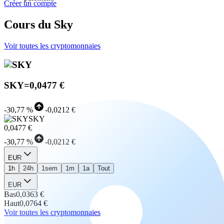
Créer un compte
Cours du Sky
Voir toutes les cryptomonnaies
SKY
=
0,0477 €
-
30,77 %
-
0,0212 €
SKY
0,0477 €
-
30,77 %
-
0,0212 €
EUR
1h
24h
1sem
1m
1a
Tout
EUR
Bas
0,0363 €
Haut
0,0764 €
Voir toutes les cryptomonnaies