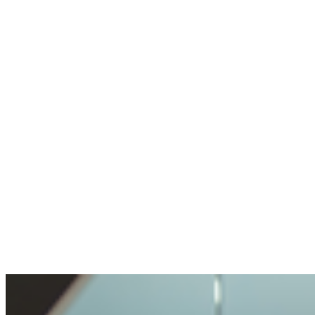
Nutzt selten Crypto, weiß aber wohin
Keine Wallet, keine Erfahrung. Konto erstellt
und per Chat in einer Minute geholfen.
Anonym
Stellte eine heikle Frage. Wurde fair
behandelt.
Offenheit und Transparenz waren angenehm.
Meine Anfrage sorgfältig, aber nicht
unmöglich behandelt.
Benjamin
Kaufte zum ersten Mal Crypto
Crypto kaufen war sehr einfach und
problemlos. So unkompliziert habe ich das
noch nie erlebt.