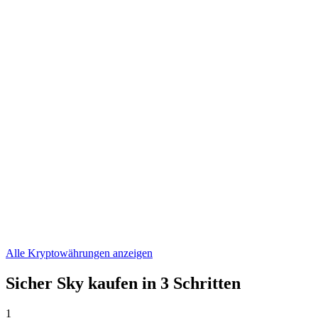
ONDO
€ 0,305678
WLFI
€ 0,04428179
ASTER
€ 0,519195
Alle Kryptowährungen anzeigen
Sicher Sky kaufen in 3 Schritten
1