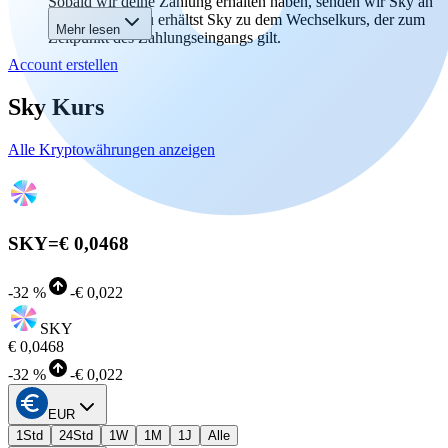
Sobald wir deine Zahlung erhalten haben, senden wir Sky an
deine Wallet. Du erhältst Sky zu dem Wechselkurs, der zum
Mehr lesen
Zeitpunkt des Zahlungseingangs gilt.
Account erstellen
Sky Kurs
Alle Kryptowährungen anzeigen
SKY
=
€ 0,0468
-
32 %
-
€ 0,022
SKY
€ 0,0468
-
32 %
-
€ 0,022
EUR
1Std
24Std
1W
1M
1J
Alle