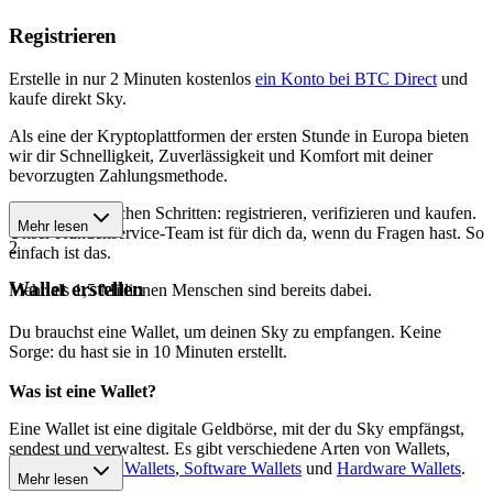
Registrieren
Erstelle in nur 2 Minuten kostenlos
ein Konto bei BTC Direct
und
kaufe direkt Sky.
Als eine der Kryptoplattformen der ersten Stunde in Europa bieten
wir dir Schnelligkeit, Zuverlässigkeit und Komfort mit deiner
bevorzugten Zahlungsmethode.
Starte in 3 einfachen Schritten: registrieren, verifizieren und kaufen.
Mehr lesen
Unser Kundenservice-Team ist für dich da, wenn du Fragen hast. So
2
einfach ist das.
Wallet erstellen
Mehr als 1,5 Millionen Menschen sind bereits dabei.
Du brauchst eine Wallet, um deinen Sky zu empfangen. Keine
Sorge: du hast sie in 10 Minuten erstellt.
Was ist eine Wallet?
Eine Wallet ist eine digitale Geldbörse, mit der du Sky empfängst,
sendest und verwaltest. Es gibt verschiedene Arten von Wallets,
darunter
Mobile Wallets
,
Software Wallets
und
Hardware Wallets
.
Mehr lesen