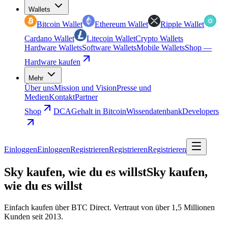
Wallets
Bitcoin Wallet
Ethereum Wallet
Ripple Wallet
Cardano Wallet
Litecoin Wallet
Crypto Wallets
Hardware Wallets
Software Wallets
Mobile Wallets
Shop —
Hardware kaufen
Mehr
Über uns
Mission und Vision
Presse und
Medien
Kontakt
Partner
Shop
DCA
Gehalt in Bitcoin
Wissendatenbank
Developers
Einloggen
Einloggen
Registrieren
Registrieren
Registrieren
Sky kaufen, wie du es willst
Sky kaufen,
wie du es willst
Einfach kaufen über BTC Direct. Vertraut von über 1,5 Millionen
Kunden seit 2013.