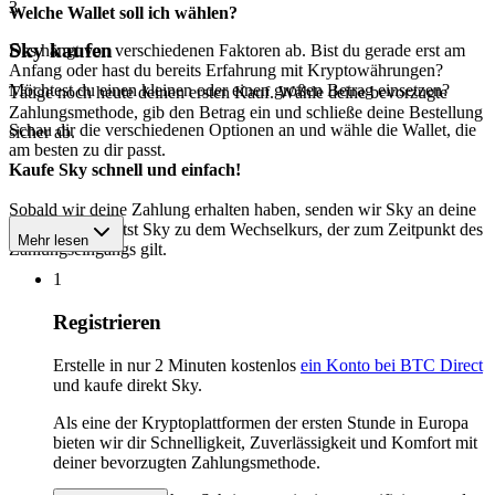
3
Welche Wallet soll ich wählen?
Sky kaufen
Das hängt von verschiedenen Faktoren ab. Bist du gerade erst am
Anfang oder hast du bereits Erfahrung mit Kryptowährungen?
Möchtest du einen kleinen oder einen großen Betrag einsetzen?
Tätige noch heute deinen ersten Kauf. Wähle deine bevorzugte
Zahlungsmethode, gib den Betrag ein und schließe deine Bestellung
Schau dir die verschiedenen Optionen an und wähle die Wallet, die
sicher ab.
am besten zu dir passt.
Kaufe Sky schnell und einfach!
Sobald wir deine Zahlung erhalten haben, senden wir Sky an deine
Wallet. Du erhältst Sky zu dem Wechselkurs, der zum Zeitpunkt des
Mehr lesen
Zahlungseingangs gilt.
1
Registrieren
Erstelle in nur 2 Minuten kostenlos
ein Konto bei BTC Direct
und kaufe direkt Sky.
Als eine der Kryptoplattformen der ersten Stunde in Europa
bieten wir dir Schnelligkeit, Zuverlässigkeit und Komfort mit
deiner bevorzugten Zahlungsmethode.