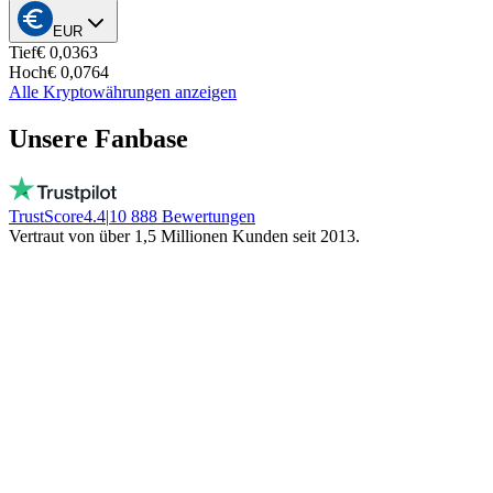
EUR
Tief
€ 0,0363
Hoch
€ 0,0764
Alle Kryptowährungen anzeigen
Unsere Fanbase
TrustScore
4.4
|
10 888
Bewertungen
Vertraut von über 1,5 Millionen Kunden seit 2013.
Vito
Kauft bewusst lokal
Echte Menschen, täglich erreichbar, kein Bot!
Kein eingefrorenes Geld. Bleibt lokal!
Trinity NFT
Machte einen Fehler. Wurde perfekt
geholfen.