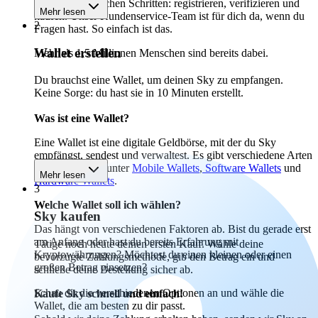
Starte in 3 einfachen Schritten: registrieren, verifizieren und
Mehr lesen
kaufen. Unser Kundenservice-Team ist für dich da, wenn du
2
Fragen hast. So einfach ist das.
Wallet erstellen
Mehr als 1,5 Millionen Menschen sind bereits dabei.
Du brauchst eine Wallet, um deinen Sky zu empfangen.
Keine Sorge: du hast sie in 10 Minuten erstellt.
Was ist eine Wallet?
Eine Wallet ist eine digitale Geldbörse, mit der du Sky
empfängst, sendest und verwaltest. Es gibt verschiedene Arten
von Wallets, darunter
Mobile Wallets
,
Software Wallets
und
Mehr lesen
Hardware Wallets
.
3
Welche Wallet soll ich wählen?
Sky kaufen
Das hängt von verschiedenen Faktoren ab. Bist du gerade erst
am Anfang oder hast du bereits Erfahrung mit
Tätige noch heute deinen ersten Kauf. Wähle deine
Kryptowährungen? Möchtest du einen kleinen oder einen
bevorzugte Zahlungsmethode, gib den Betrag ein und
großen Betrag einsetzen?
schließe deine Bestellung sicher ab.
Schau dir die verschiedenen Optionen an und wähle die
Kaufe Sky schnell und einfach!
Wallet, die am besten zu dir passt.