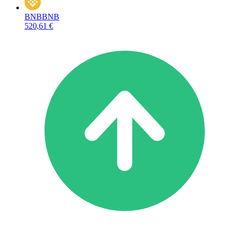
BNB
BNB
520,61 €