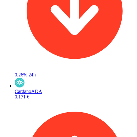
0,26%
24h
Cardano
ADA
0,171 €