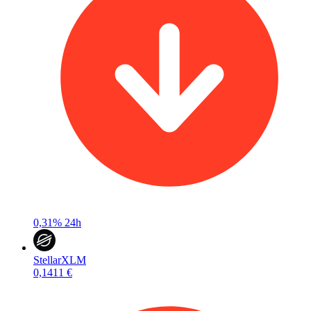
0,31%
24h
Stellar
XLM
0,1411 €