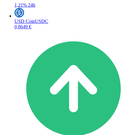
1,21%
24h
USD Coin
USDC
0,8649 €