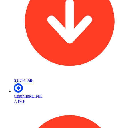
0,87%
24h
Chainlink
LINK
7,19 €