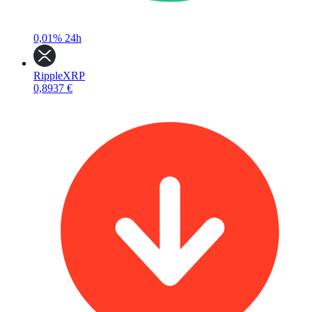
0,01%
24h
Ripple
XRP
0,8937 €