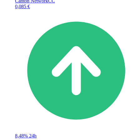
Canton Network
CC
0,085 €
8,48%
24h