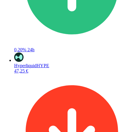
0,20%
24h
Hyperliquid
HYPE
47,25 €