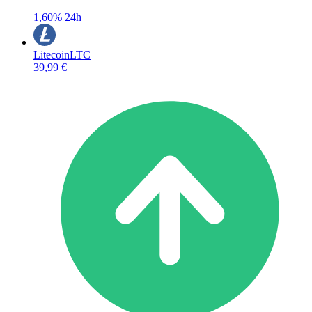
1,60%
24h
Litecoin
LTC
39,99 €