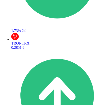
1,73%
24h
TRON
TRX
0,2851 €