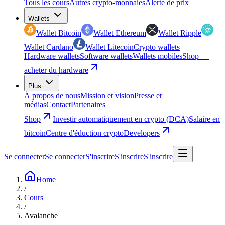
Tous les cours
Autres crypto-monnaies
Alerte de prix
Wallets
Wallet Bitcoin
Wallet Ethereum
Wallet Ripple
Wallet Cardano
Wallet Litecoin
Crypto wallets
Hardware wallets
Software wallets
Wallets mobiles
Shop —
acheter du hardware
Plus
À propos de nous
Mission et vision
Presse et
médias
Contact
Partenaires
Shop
Investir automatiquement en crypto (DCA)
Salaire en
bitcoin
Centre d'éduction crypto
Developers
Se connecter
Se connecter
S'inscrire
S'inscrire
S'inscrire
Home
/
Cours
/
Avalanche