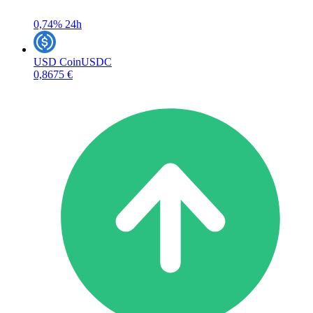
0,74%
24h
USD Coin
USDC
0,8675 €