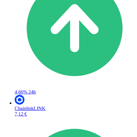
4,66%
24h
Chainlink
LINK
7,12 €