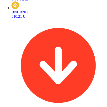
BNB
BNB
510,21 €