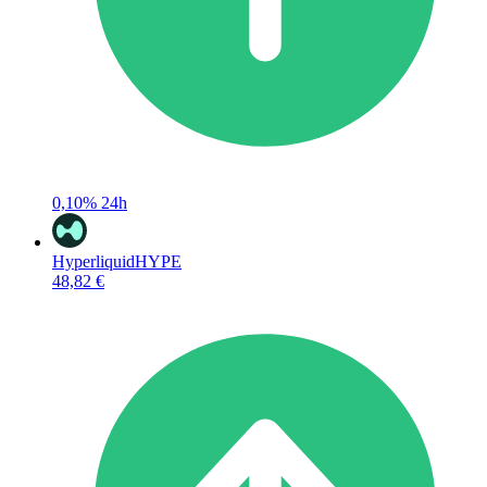
0,10%
24h
Hyperliquid
HYPE
48,82 €