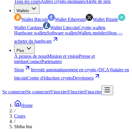
Tous les cours
Autres crypto-monnaies
Alerte de prix
Wallets
Wallet Bitcoin
Wallet Ethereum
Wallet Ripple
Wallet Cardano
Wallet Litecoin
Crypto wallets
Hardware wallets
Software wallets
Wallets mobiles
Shop —
acheter du hardware
Plus
À propos de nous
Mission et vision
Presse et
médias
Contact
Partenaires
Shop
Investir automatiquement en crypto (DCA)
Salaire en
bitcoin
Centre d'éduction crypto
Developers
Se connecter
Se connecter
S'inscrire
S'inscrire
S'inscrire
Home
/
Cours
/
Shiba Inu