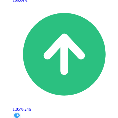
186,64 €
1,85%
24h