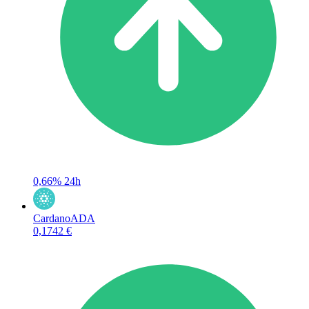
0,66%
24h
Cardano
ADA
0,1742 €