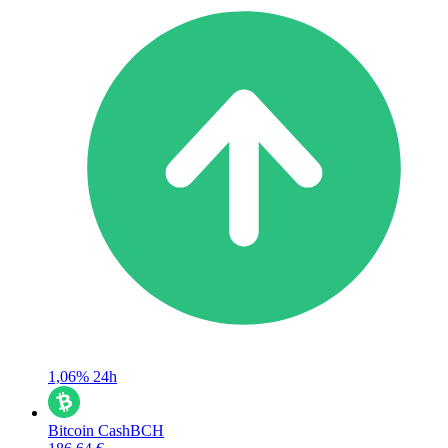
1,06%
24h
Bitcoin Cash
BCH