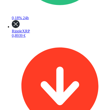
0,18%
24h
Ripple
XRP
0,8939 €