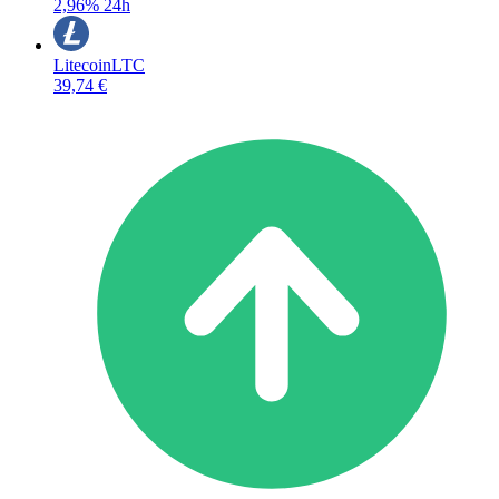
2,96%
24h
Litecoin
LTC
39,74 €