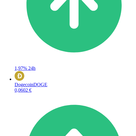
1,97%
24h
Dogecoin
DOGE
0,0602 €