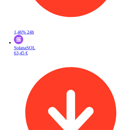
1,46%
24h
Solana
SOL
63,45 €