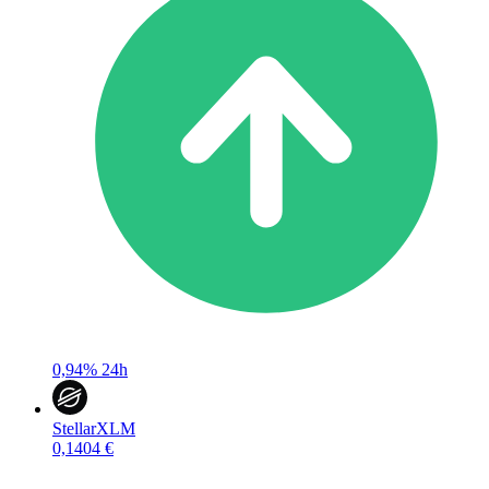
0,94%
24h
Stellar
XLM
0,1404 €