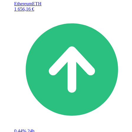
Ethereum
ETH
1 656,16 €
0,44%
24h