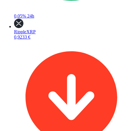
0,05%
24h
Ripple
XRP
0,9233 €