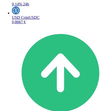
0,14%
24h
USD Coin
USDC
0,8667 €