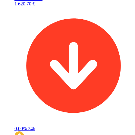
1 620,70 €
0,00%
24h