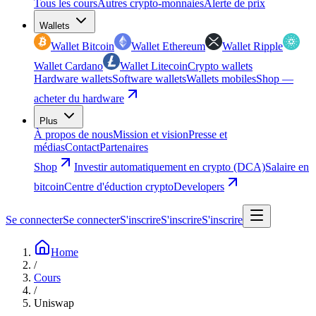
Tous les cours
Autres crypto-monnaies
Alerte de prix
Wallets
Wallet Bitcoin
Wallet Ethereum
Wallet Ripple
Wallet Cardano
Wallet Litecoin
Crypto wallets
Hardware wallets
Software wallets
Wallets mobiles
Shop —
acheter du hardware
Plus
À propos de nous
Mission et vision
Presse et
médias
Contact
Partenaires
Shop
Investir automatiquement en crypto (DCA)
Salaire en
bitcoin
Centre d'éduction crypto
Developers
Se connecter
Se connecter
S'inscrire
S'inscrire
S'inscrire
Home
/
Cours
/
Uniswap