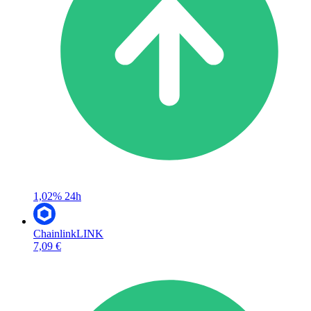
1,02%
24h
Chainlink
LINK
7,09 €