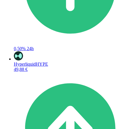
0,50%
24h
Hyperliquid
HYPE
49,88 €