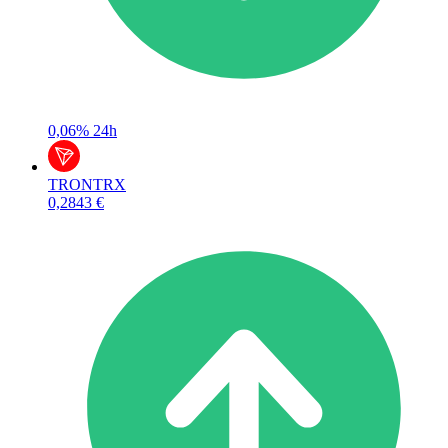
0,06%
24h
TRON
TRX
0,2843 €