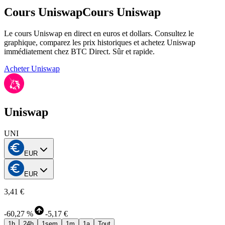
Cours Uniswap
Cours Uniswap
Le cours Uniswap en direct en euros et dollars. Consultez le
graphique, comparez les prix historiques et achetez Uniswap
immédiatement chez BTC Direct. Sûr et rapide.
Acheter Uniswap
Uniswap
UNI
EUR
EUR
3,41 €
-
60,27 %
-
5,17 €
1h
24h
1sem
1m
1a
Tout