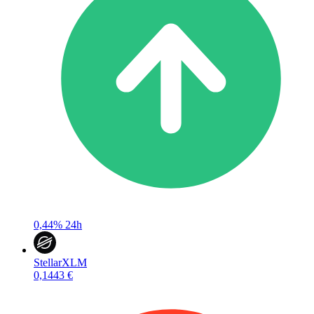
0,44%
24h
Stellar
XLM
0,1443 €