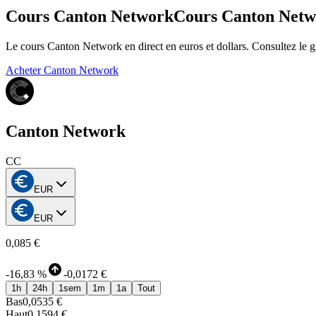
Cours Canton Network
Cours Canton Net
Le cours Canton Network en direct en euros et dollars. Consultez le
Acheter Canton Network
Canton Network
CC
EUR
EUR
0,085 €
-
16,83 %
-
0,0172 €
1h
24h
1sem
1m
1a
Tout
Bas
0,0535 €
Haut
0,1594 €