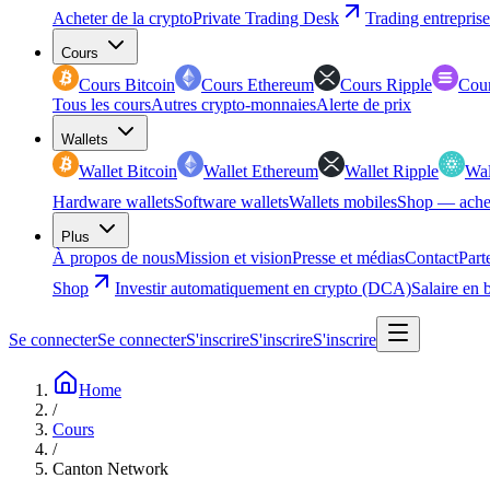
Acheter de la crypto
Private Trading Desk
Trading entreprise
Cours
Cours Bitcoin
Cours Ethereum
Cours Ripple
Cour
Tous les cours
Autres crypto-monnaies
Alerte de prix
Wallets
Wallet Bitcoin
Wallet Ethereum
Wallet Ripple
Wal
Hardware wallets
Software wallets
Wallets mobiles
Shop — ache
Plus
À propos de nous
Mission et vision
Presse et médias
Contact
Part
Shop
Investir automatiquement en crypto (DCA)
Salaire en 
Se connecter
Se connecter
S'inscrire
S'inscrire
S'inscrire
Home
/
Cours
/
Canton Network