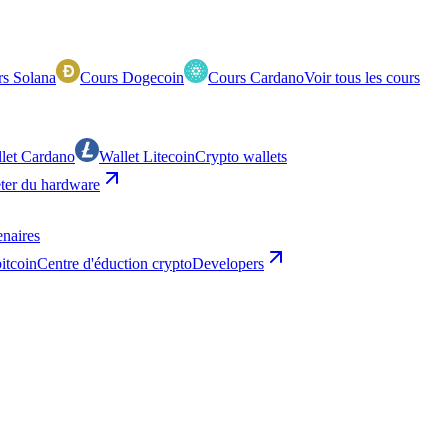
s Solana
Cours Dogecoin
Cours Cardano
Voir tous les cours
let Cardano
Wallet Litecoin
Crypto wallets
ter du hardware
enaires
bitcoin
Centre d'éduction crypto
Developers