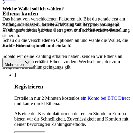
3
Welche Wallet soll ich wählen?
Ethena kaufen
Das hängt von verschiedenen Faktoren ab. Bist du gerade erst am
Anfang oder hast du bereits Erfahrung mit Kryptowährungen?
Tätige noch heute deinen ersten Kauf. Wähle deine bevorzugte
Möchtest du einen kleinen oder einen großen Betrag einsetzen?
Zahlungsmethode, gib den Betrag ein und schließe deine Bestellung
sicher ab.
Schau dir die verschiedenen Optionen an und wähle die Wallet, die
am besten zu dir passt.
Kaufe Ethena schnell und einfach!
Sobald wir deine Zahlung erhalten haben, senden wir Ethena an
deine Wallet. Du erhältst Ethena zu dem Wechselkurs, der zum
Mehr lesen
Zeitpunkt des Zahlungseingangs gilt.
1
Registrieren
Erstelle in nur 2 Minuten kostenlos
ein Konto bei BTC Direct
und kaufe direkt Ethena.
Als eine der Kryptoplattformen der ersten Stunde in Europa
bieten wir dir Schnelligkeit, Zuverlässigkeit und Komfort mit
deiner bevorzugten Zahlungsmethode.