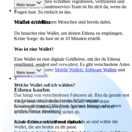
Starte in 3 einfachen Schritten: registrieren, verifizieren und
Mehr lesen
kaufen. Unser Kundenservice-Team ist für dich da, wenn du
2
Fragen hast. So einfach ist das.
Wallet erstellen
Mehr als 1,5 Millionen Menschen sind bereits dabei.
Du brauchst eine Wallet, um deinen Ethena zu empfangen.
Keine Sorge: du hast sie in 10 Minuten erstellt.
Was ist eine Wallet?
Eine Wallet ist eine digitale Geldbörse, mit der du Ethena
empfängst, sendest und verwaltest. Es gibt verschiedene Arten
von Wallets, darunter
Mobile Wallets
,
Software Wallets
und
Mehr lesen
Hardware Wallets
.
3
Welche Wallet soll ich wählen?
Ethena kaufen
Das hängt von verschiedenen Faktoren ab. Bist du gerade erst
am Anfang oder hast du bereits Erfahrung mit
Tätige noch heute deinen ersten Kauf. Wähle deine
Kryptowährungen? Möchtest du einen kleinen oder einen
bevorzugte Zahlungsmethode, gib den Betrag ein und
großen Betrag einsetzen?
schließe deine Bestellung sicher ab.
Schau dir die verschiedenen Optionen an und wähle die
Kaufe Ethena schnell und einfach!
Wallet, die am besten zu dir passt.