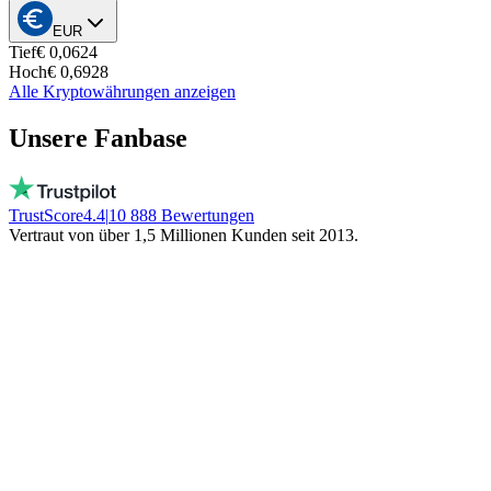
EUR
Tief
€ 0,0624
Hoch
€ 0,6928
Alle Kryptowährungen anzeigen
Unsere Fanbase
TrustScore
4.4
|
10 888
Bewertungen
Vertraut von über 1,5 Millionen Kunden seit 2013.
Vito
Kauft bewusst lokal
Echte Menschen, täglich erreichbar, kein Bot!
Kein eingefrorenes Geld. Bleibt lokal!
Trinity NFT
Machte einen Fehler. Wurde perfekt
geholfen.