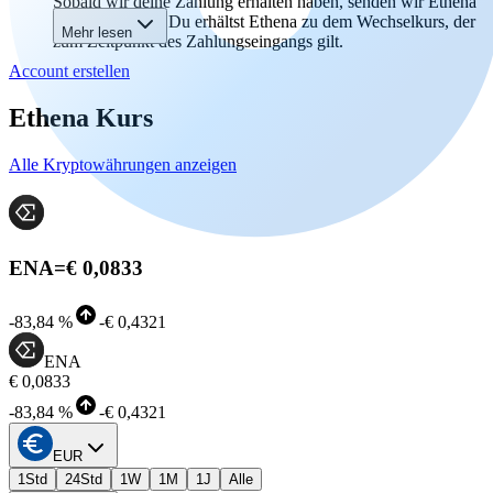
Sobald wir deine Zahlung erhalten haben, senden wir Ethena
an deine Wallet. Du erhältst Ethena zu dem Wechselkurs, der
Mehr lesen
zum Zeitpunkt des Zahlungseingangs gilt.
Account erstellen
Ethena Kurs
Alle Kryptowährungen anzeigen
ENA
=
€ 0,0833
-
83,84 %
-
€ 0,4321
ENA
€ 0,0833
-
83,84 %
-
€ 0,4321
EUR
1Std
24Std
1W
1M
1J
Alle