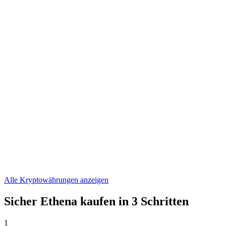
ONDO
€ 0,304091
WLFI
€ 0,04524203
ASTER
€ 0,521442
Alle Kryptowährungen anzeigen
Sicher Ethena kaufen in 3 Schritten
1