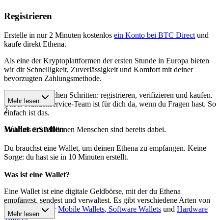
Registrieren
Erstelle in nur 2 Minuten kostenlos
ein Konto bei BTC Direct
und
kaufe direkt Ethena.
Als eine der Kryptoplattformen der ersten Stunde in Europa bieten
wir dir Schnelligkeit, Zuverlässigkeit und Komfort mit deiner
bevorzugten Zahlungsmethode.
Starte in 3 einfachen Schritten: registrieren, verifizieren und kaufen.
Mehr lesen
Unser Kundenservice-Team ist für dich da, wenn du Fragen hast. So
2
einfach ist das.
Wallet erstellen
Mehr als 1,5 Millionen Menschen sind bereits dabei.
Du brauchst eine Wallet, um deinen Ethena zu empfangen. Keine
Sorge: du hast sie in 10 Minuten erstellt.
Was ist eine Wallet?
Eine Wallet ist eine digitale Geldbörse, mit der du Ethena
empfängst, sendest und verwaltest. Es gibt verschiedene Arten von
Wallets, darunter
Mobile Wallets
,
Software Wallets
und
Hardware
Mehr lesen
Wallets
.