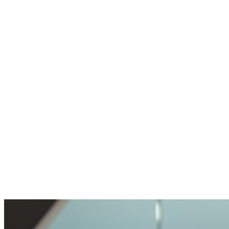
Nutzt selten Crypto, weiß aber wohin
Keine Wallet, keine Erfahrung. Konto erstellt
und per Chat in einer Minute geholfen.
Anonym
Stellte eine heikle Frage. Wurde fair
behandelt.
Offenheit und Transparenz waren angenehm.
Meine Anfrage sorgfältig, aber nicht
unmöglich behandelt.
Benjamin
Kaufte zum ersten Mal Crypto
Crypto kaufen war sehr einfach und
problemlos. So unkompliziert habe ich das
noch nie erlebt.