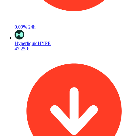
0,09%
24h
Hyperliquid
HYPE
47,25 €