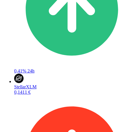
0,41%
24h
Stellar
XLM
0,1411 €