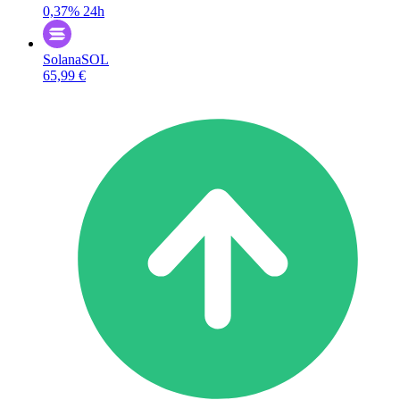
0,37%
24h
Solana
SOL
65,99 €