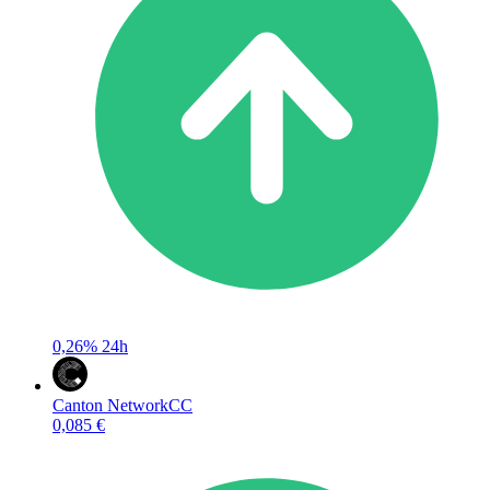
0,26%
24h
Canton Network
CC
0,085 €