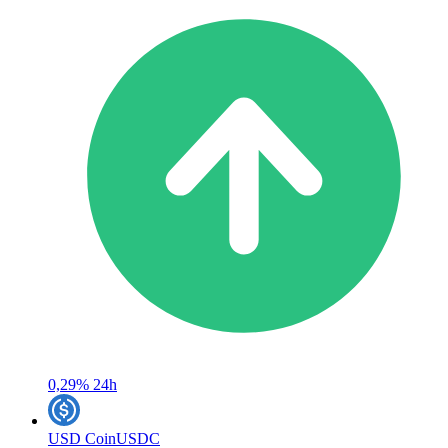
0,29%
24h
USD Coin
USDC