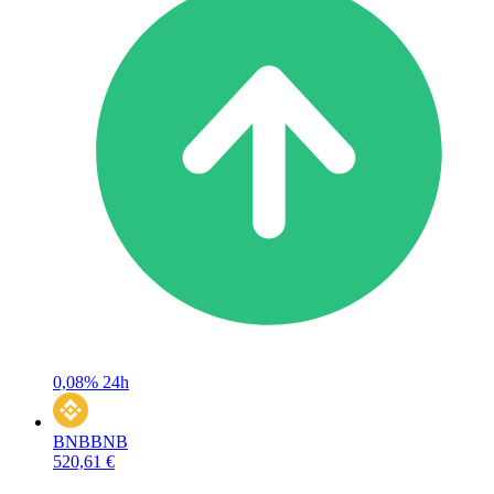
0,08%
24h
BNB
BNB
520,61 €