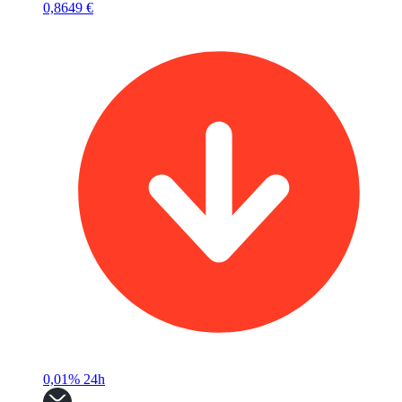
0,8649 €
0,01%
24h