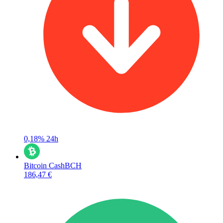
0,18%
24h
Bitcoin Cash
BCH
186,47 €