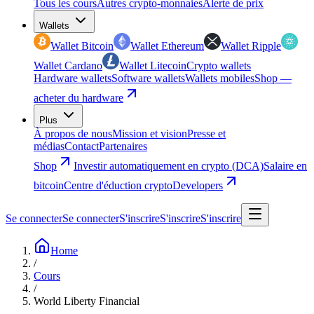
Tous les cours
Autres crypto-monnaies
Alerte de prix
Wallets
Wallet Bitcoin
Wallet Ethereum
Wallet Ripple
Wallet Cardano
Wallet Litecoin
Crypto wallets
Hardware wallets
Software wallets
Wallets mobiles
Shop —
acheter du hardware
Plus
À propos de nous
Mission et vision
Presse et
médias
Contact
Partenaires
Shop
Investir automatiquement en crypto (DCA)
Salaire en
bitcoin
Centre d'éduction crypto
Developers
Se connecter
Se connecter
S'inscrire
S'inscrire
S'inscrire
Home
/
Cours
/
World Liberty Financial