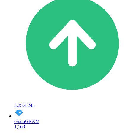
3,25%
24h
Gram
GRAM
1,16 €