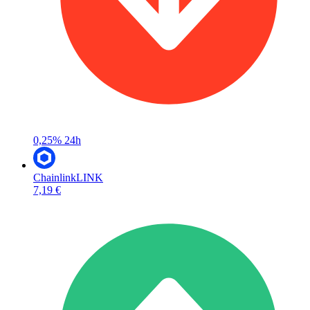
0,25%
24h
Chainlink
LINK
7,19 €