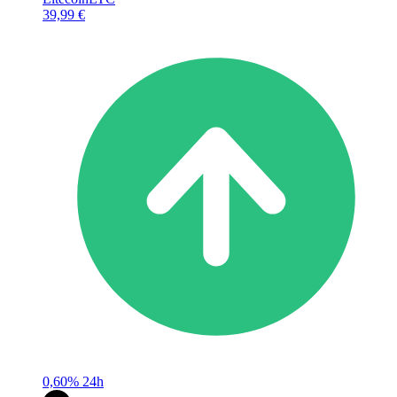
39,99 €
0,60%
24h