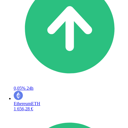
0,05%
24h
Ethereum
ETH
1 656,28 €