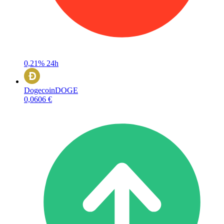
0,21%
24h
Dogecoin
DOGE
0,0606 €