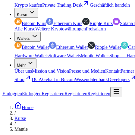
Krypto kaufen
Private Trading Desk
Geschäftlich handeln
Kurse
Bitcoin Kurs
Ethereum Kurs
Ripple Kurs
Solana 
Alle Kurse
Weitere Kryptowährungen
Preisalarm
Wallets
Bitcoin Wallet
Ethereum Wallet
Ripple Wallet
Car
Hardware Wallets
Software Wallets
Mobile Wallets
Shop — Hard
Mehr
Über uns
Mission und Vision
Presse und Medien
Kontakt
Partner
Shop
DCA
Gehalt in Bitcoin
Wissendatenbank
Developers
Einloggen
Einloggen
Registrieren
Registrieren
Registrieren
Home
/
Kurse
/
Mantle