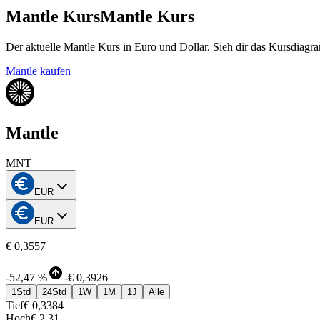
Mantle Kurs
Mantle Kurs
Der aktuelle Mantle Kurs in Euro und Dollar. Sieh dir das Kursdiagra
Mantle kaufen
Mantle
MNT
EUR
EUR
€ 0,3557
-
52,47 %
-
€ 0,3926
1Std
24Std
1W
1M
1J
Alle
Tief
€ 0,3384
Hoch
€ 2,31